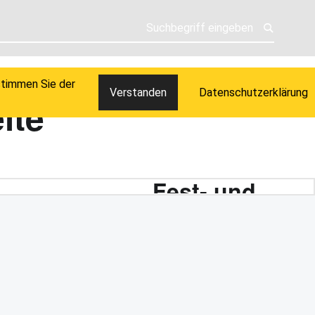
H WOLFGANG MEYER
stimmen Sie der
Verstanden
Datenschutzerklärung
lte
Fest- und
Partyzelte
Hochzeiten, Geburtstage,
Jubiläen, Gewerbeschauen,
Schützenfeste! Wir können
alles! Egal ob Hochzeiten,