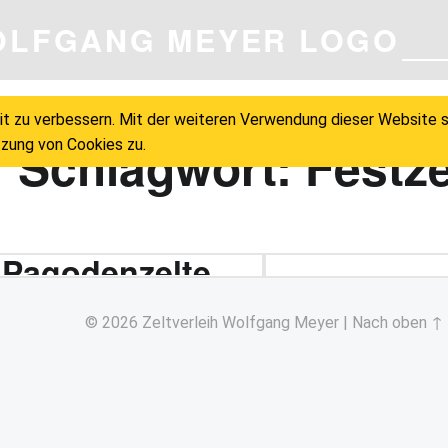
ZELTVERLEI
it zu verbessern. Mit der weiteren Verwendung dieser Website 
Schlagwort:
Festze
zung von Cookies zu.
Pagodenzelte
© 2026
Zeltverleih Wolfgang Meyer
|
Nach oben ↑
Der Blickfang für Ihre
Veranstaltung! Wer das
Besondere mag, wird unsere
Pagodenzelte…
“Pagodenzelte”
Weiterlesen
…