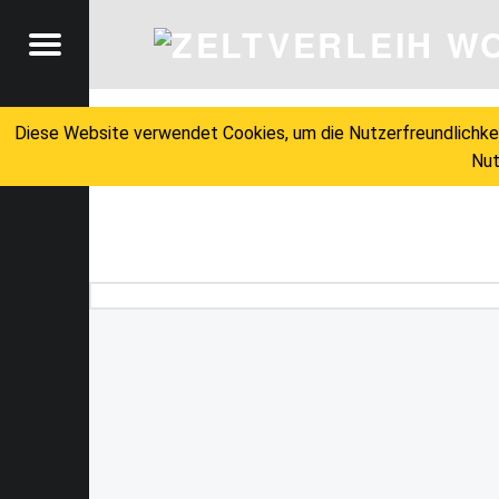
FESTZELTE – ZELTVERLEIH WOLFGANG MEYER
Menu
ZELTVERLEIH WOLFGANG MEYER
Diese Website verwendet Cookies, um die Nutzerfreundlichke
Nut
t