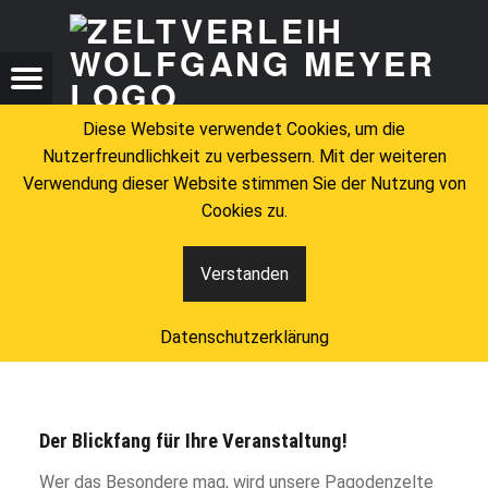
ZELTV
PAGODENZELTE – ZELTVERLEIH WOLFGANG MEYER
ZELTVERLEIH WOLFGANG MEYER
Menu
t navigation
Search
Diese Website verwendet Cookies, um die
Nutzerfreundlichkeit zu verbessern. Mit der weiteren
Verwendung dieser Website stimmen Sie der Nutzung von
Cookies zu.
Verstanden
Pagodenzelte
Datenschutzerklärung
Der Blickfang für Ihre Veranstaltung!
Wer das Besondere mag, wird unsere Pagodenzelte